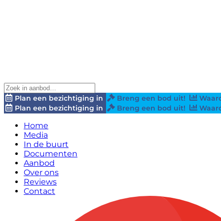
Plan een bezichtiging in
Breng een bod uit!
Waard
Plan een bezichtiging in
Breng een bod uit!
Waard
Home
Media
In de buurt
Documenten
Aanbod
Over ons
Reviews
Contact