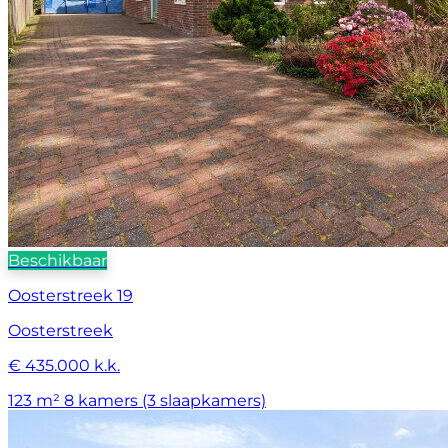
Beschikbaar
Oosterstreek 19
Oosterstreek
€ 435.000 k.k.
123 m²
8 kamers (3 slaapkamers)