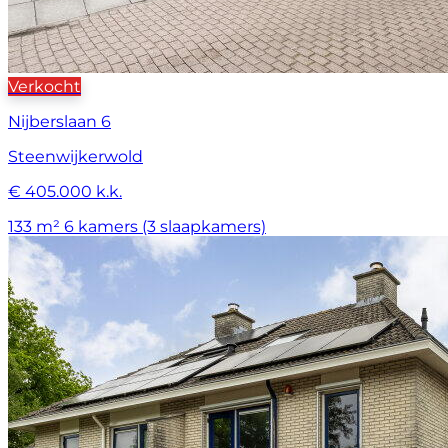
Verkocht
Nijberslaan 6
Steenwijkerwold
€ 405.000 k.k.
133 m²
6 kamers (3 slaapkamers)