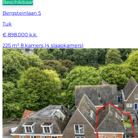
Beschikbaar
Bergsteinlaan 5
Tuk
€ 898.000 k.k.
225 m²
8 kamers (4 slaapkamers)