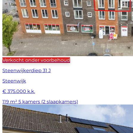
Verkocht onder voorbehoud
Steenwijkerdiep 31 J
Steenwijk
€ 375.000 k.k.
119 m²
5 kamers (2 slaapkamers)