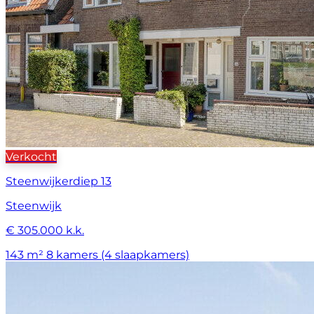
Verkocht
Steenwijkerdiep 13
Steenwijk
€ 305.000 k.k.
143 m²
8 kamers (4 slaapkamers)