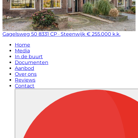
Gagelsweg 50
8331 CP · Steenwijk
€ 255.000 k.k.
Home
Media
In de buurt
Documenten
Aanbod
Over ons
Reviews
Contact