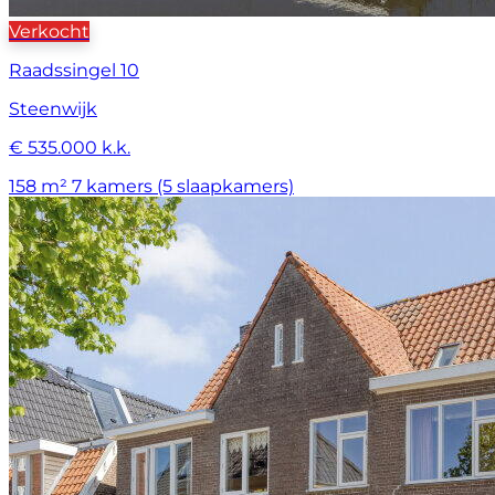
Verkocht
Raadssingel 10
Steenwijk
€ 535.000 k.k.
158 m²
7 kamers (5 slaapkamers)