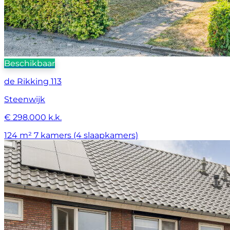
Beschikbaar
de Rikking 113
Steenwijk
€ 298.000 k.k.
124 m²
7 kamers (4 slaapkamers)