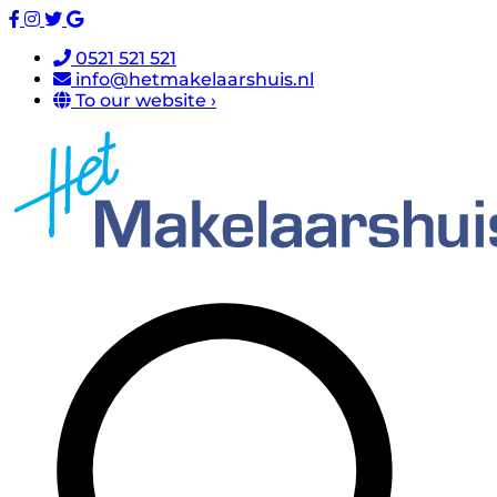
0521 521 521
info@hetmakelaarshuis.nl
To our website ›