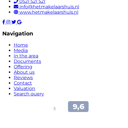
0521 521 521
info@hetmakelaarshuis.nl
www.hetmakelaarshuis.nl
Navigation
Home
Media
In the area
Documents
Offering
About us
Reviews
Contact
Valuation
Search query