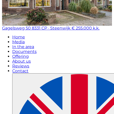
Gagelsweg 50
8331 CP · Steenwijk
€ 255.000 k.k.
Home
Media
In the area
Documents
Offering
About us
Reviews
Contact